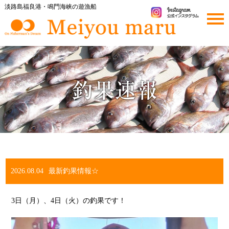
淡路島福良港・鳴門海峡の遊漁船
togg
navi
2026.08.04
最新釣果情報☆
3日（月）、4日（火）の釣果です！