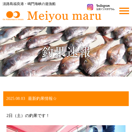
淡路島福良港・鳴門海峡の遊漁船
togg
navi
2025.08.03
最新釣果情報☆
2日（土）の釣果です！