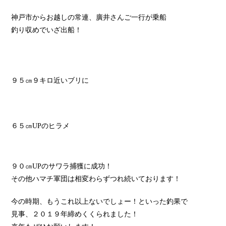
神戸市からお越しの常連、廣井さんご一行が乗船
釣り収めでいざ出船！
９５㎝９キロ近いブリに
６５㎝UPのヒラメ
９０㎝UPのサワラ捕獲に成功！
その他ハマチ軍団は相変わらずつれ続いております！
今の時期、もうこれ以上ないでしょー！といった釣果で
見事、２０１９年締めくくられました！