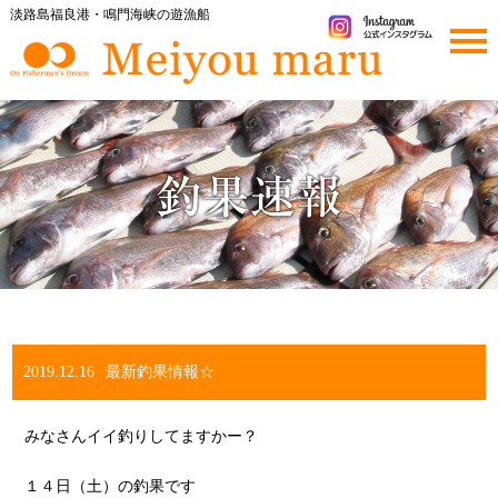
淡路島福良港・鳴門海峡の遊漁船
togg
navi
2019.12.16
最新釣果情報☆
みなさんイイ釣りしてますかー？
１４日（土）の釣果です